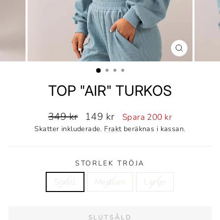
STÄNG
(ESC)
TOP "AIR" TURKOS
Ordinarie
Reapris
349 kr
149 kr
Spara 200 kr
pris
Skatter inkluderade.
Frakt
beräknas i kassan.
STORLEK TRÖJA
Small
Medium
Large
SLUTSÅLD